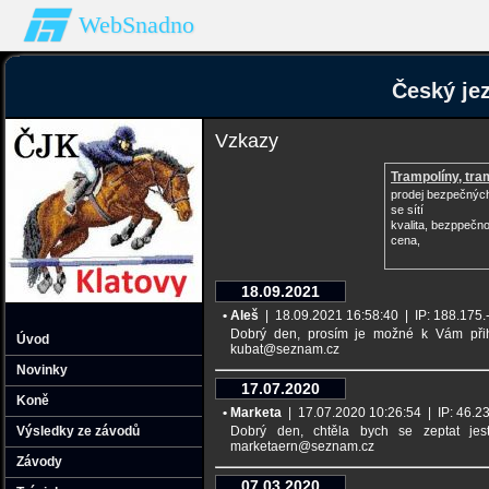
WebSnadno
Český je
Vzkazy
Trampolíny, tra
prodej bezpečných
se sítí
kvalita, bezppečno
cena,
18.09.2021
• Aleš
| 18.09.2021 16:58:40 | IP: 188.175.--
Dobrý den, prosím je možné k Vám přihl
Úvod
kubat@seznam.cz
Novinky
17.07.2020
Koně
• Marketa
| 17.07.2020 10:26:54 | IP: 46.23.-
Výsledky ze závodů
Dobrý den, chtěla bych se zeptat jest
marketaern@seznam.cz
Závody
07.03.2020