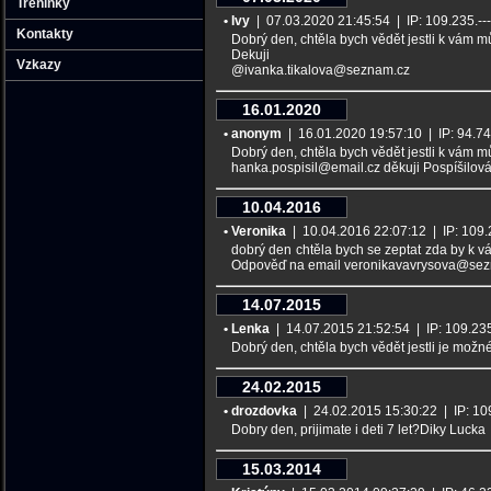
Tréninky
• Ivy
| 07.03.2020 21:45:54 | IP: 109.235.---.
Kontakty
Dobrý den, chtěla bych vědět jestli k vám m
Dekuji
Vzkazy
@ivanka.tikalova@seznam.cz
16.01.2020
• anonym
| 16.01.2020 19:57:10 | IP: 94.74.-
Dobrý den, chtěla bych vědět jestli k vám m
hanka.pospisil@email.cz děkuji Pospíšilov
10.04.2016
• Veronika
| 10.04.2016 22:07:12 | IP: 109.23
dobrý den chtěla bych se zeptat zda by k vám
Odpověď na email veronikavavrysova@sezn
14.07.2015
• Lenka
| 14.07.2015 21:52:54 | IP: 109.235.
Dobrý den, chtěla bych vědět jestli je mož
24.02.2015
• drozdovka
| 24.02.2015 15:30:22 | IP: 109.
Dobry den, prijimate i deti 7 let?Diky Lucka
15.03.2014