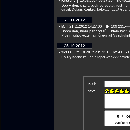
• Kristýny
| 15.03.2014 09:27:29 | IP: 46.23.
Dobrý den, chtěla bych se zeptat, jestli 
email. Děkuji. Kontakt: kolokaghatia@sezn
21.11.2012
• M.
| 21.11.2012 14:27:06 | IP: 109.235.---.-
Dobrý den, mám pár dotazů. Chtěla bych věd
Prosím odpovězte na můj e-mail Mysphul
25.10.2012
• xPass
| 25.10.2012 23:14:11 | IP: 93.153.--
Cauky nechcute udelatlepci web??? ozvete
nick
text
8
4
+
9
o
Vyplňte ko