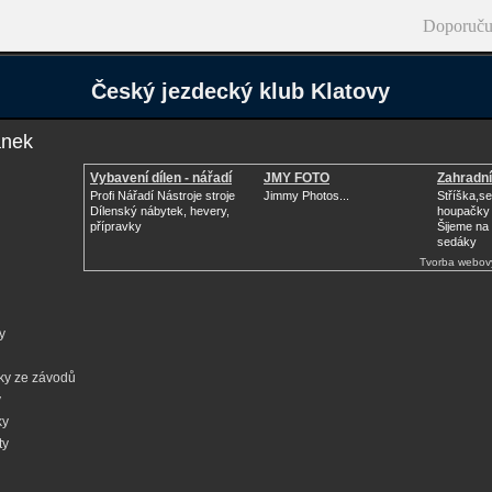
Doporuču
Český jezdecký klub Klatovy
ánek
Vybavení dílen - nářadí
JMY FOTO
Zahradní
Profi Nářadí Nástroje stroje
Jimmy Photos...
Stříška,s
Dílenský nábytek, hevery,
houpačky
přípravky
Šijeme na 
sedáky
Tvorba webov
y
ky ze závodů
y
ky
ty