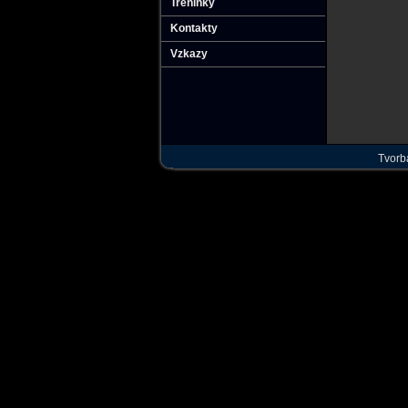
Tréninky
Kontakty
Vzkazy
Tvorb