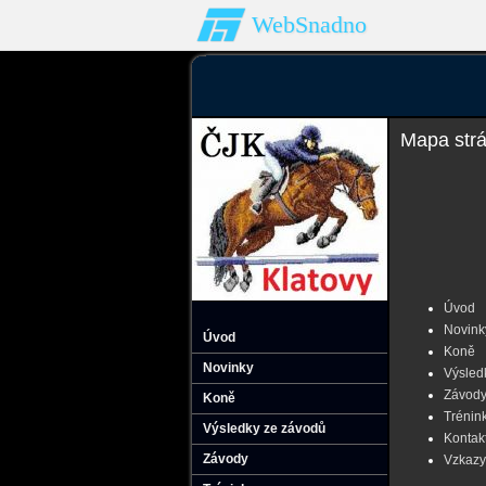
WebSnadno
Mapa str
Úvod
Novink
Úvod
Koně
Novinky
Výsled
Závod
Koně
Trénin
Výsledky ze závodů
Kontak
Závody
Vzkazy