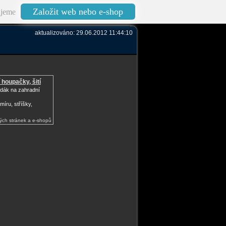
Založit web nebo e-shop
jeme
aktualizováno: 29.06.2012 11:44:10
 houpačky, šití
edák na zahradní
míru, stříšky,
ých stránek a e-shopů